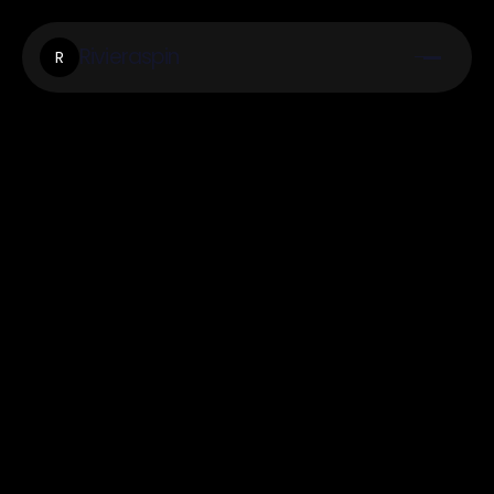
Rivieraspin
R