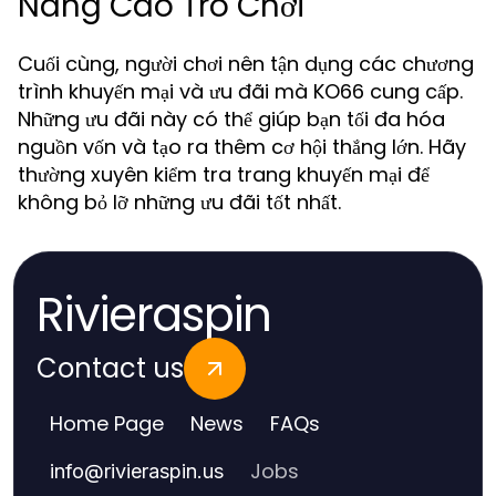
Nâng Cao Trò Chơi
Cuối cùng, người chơi nên tận dụng các chương
trình khuyến mại và ưu đãi mà KO66 cung cấp.
Những ưu đãi này có thể giúp bạn tối đa hóa
nguồn vốn và tạo ra thêm cơ hội thắng lớn. Hãy
thường xuyên kiểm tra trang khuyến mại để
không bỏ lỡ những ưu đãi tốt nhất.
Rivieraspin
Contact us
Home Page
News
FAQs
Jobs
info
@
rivieraspin.us