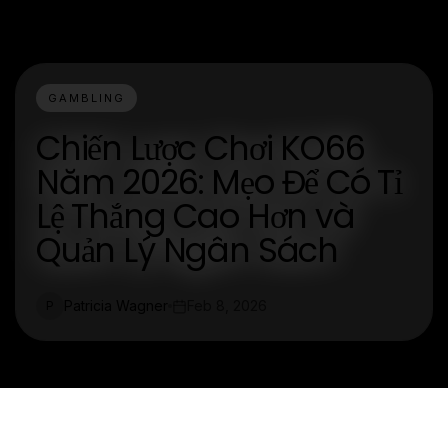
GAMBLING
Chiến Lược Chơi KO66
Năm 2026: Mẹo Để Có Tỉ
Lệ Thắng Cao Hơn và
Quản Lý Ngân Sách
Patricia Wagner
Feb 8, 2026
P