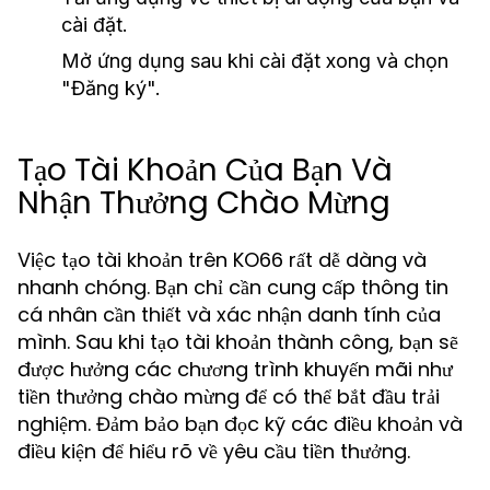
cài đặt.
Mở ứng dụng sau khi cài đặt xong và chọn
"Đăng ký".
Tạo Tài Khoản Của Bạn Và
Nhận Thưởng Chào Mừng
Việc tạo tài khoản trên KO66 rất dễ dàng và
nhanh chóng. Bạn chỉ cần cung cấp thông tin
cá nhân cần thiết và xác nhận danh tính của
mình. Sau khi tạo tài khoản thành công, bạn sẽ
được hưởng các chương trình khuyến mãi như
tiền thưởng chào mừng để có thể bắt đầu trải
nghiệm. Đảm bảo bạn đọc kỹ các điều khoản và
điều kiện để hiểu rõ về yêu cầu tiền thưởng.