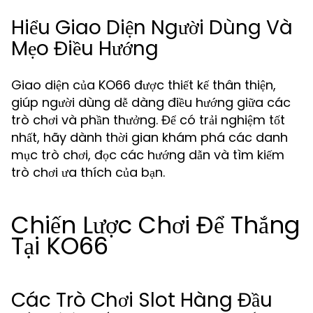
Hiểu Giao Diện Người Dùng Và
Mẹo Điều Hướng
Giao diện của KO66 được thiết kế thân thiện,
giúp người dùng dễ dàng điều hướng giữa các
trò chơi và phần thưởng. Để có trải nghiệm tốt
nhất, hãy dành thời gian khám phá các danh
mục trò chơi, đọc các hướng dẫn và tìm kiếm
trò chơi ưa thích của bạn.
Chiến Lược Chơi Để Thắng
Tại KO66
Các Trò Chơi Slot Hàng Đầu