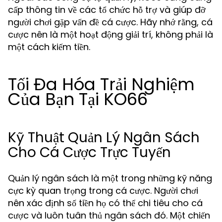
cấp thông tin về các tổ chức hỗ trợ và giúp đỡ
người chơi gặp vấn đề cá cược. Hãy nhớ rằng, cá
cược nên là một hoạt động giải trí, không phải là
một cách kiếm tiền.
Tối Đa Hóa Trải Nghiệm
Của Bạn Tại KO66
Kỹ Thuật Quản Lý Ngân Sách
Cho Cá Cược Trực Tuyến
Quản lý ngân sách là một trong những kỹ năng
cực kỳ quan trọng trong cá cược. Người chơi
nên xác định số tiền họ có thể chi tiêu cho cá
cược và luôn tuân thủ ngân sách đó. Một chiến