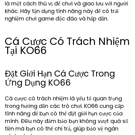
là một cách thú vị để chơi và giao lưu với người
khác. Hãy tận dụng tính năng này để có trải
nghiệm chơi game độc đáo và hấp dẫn.
Cá Cược Có Trách Nhiệm
Tại KO66
Đặt Giới Hạn Cá Cược Trong
Ứng Dụng KO66
Cá cược có trách nhiệm là yếu tố quan trọng
trong hướng dẫn các trò chơi. KO66 cung cấp
tính năng để bạn có thể đặt giới hạn cược của
mình. Điều này đảm bảo bạn không vượt quá số
tiền mà bạn có thể chi trả, giúp bảo vệ ngân